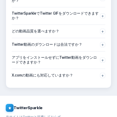
か？
ツイートが公開されていて、動画を含んでいるか確認してく
TwitterSparkleでTwitter GIFをダウンロードできます
ださい。非公開ツイートや動画のないツイートはダウンロー
+
か？
ドできません。
はい。GIFのダウンロードにも対応しています。デバイスに
+
どの動画品質を選べますか？
はMP4ファイルとして保存されます。
元のツイートが対応している場合、SD、HD、2K、
+
Twitter動画のダウンロードは合法ですか？
4K（MP4）でダウンロードできます。
個人利用のためのダウンロードは一般的に問題ありません。
アプリをインストールせずにTwitter動画をダウンロ
ただし、著作権で保護されたコンテンツを許可なく再配布す
+
ードできますか？
ることはできません。必ず元の作成者の権利を尊重してくだ
さい。
はい。TwitterSparkleはブラウザ上で完全に動作します。ア
+
X.comの動画にも対応していますか？
プリのインストールは不要です。
はい。TwitterがXにリブランドされたため、TwitterSparkle
はtwitter.comとx.comの両方のリンクに対応しています。
TwitterSparkle
当サイトはTwitterと提携しておらず、