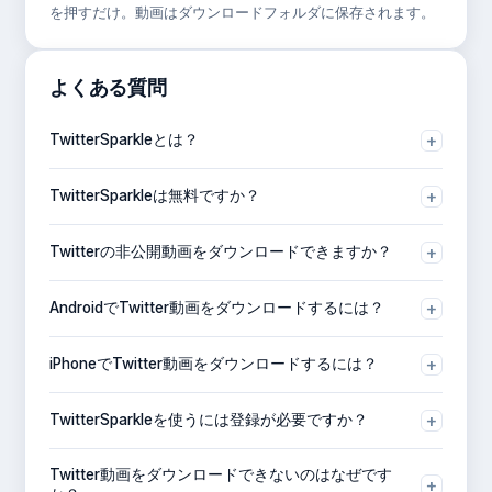
を押すだけ。動画はダウンロードフォルダに保存されます。
よくある質問
+
TwitterSparkleとは？
TwitterSparkleは、Twitter/Xの動画やGIFをダウンロードで
+
TwitterSparkleは無料ですか？
きる無料オンラインツールです。アカウント作成やアプリの
インストールは不要です。
はい、完全無料です。支払いもサブスクリプションも不要
+
Twitterの非公開動画をダウンロードできますか？
で、無制限にダウンロードできます。
いいえ。TwitterSparkleがアクセスできるのは公開ツイート
+
AndroidでTwitter動画をダウンロードするには？
の動画のみです。非公開アカウントのコンテンツにはアクセ
スできません。
Twitterを開き、ツイートの共有をタップしてリンクをコピー
+
iPhoneでTwitter動画をダウンロードするには？
し、TwitterSparkleに貼り付けてダウンロードをタップしま
す。
Safariを使い、ツイートURLをコピーしてTwitterSparkleに
+
TwitterSparkleを使うには登録が必要ですか？
貼り付け、希望の画質を選択します。
いいえ。登録やアカウントは不要です。ツイートリンクを貼
Twitter動画をダウンロードできないのはなぜです
り付けるだけでダウンロードできます。
+