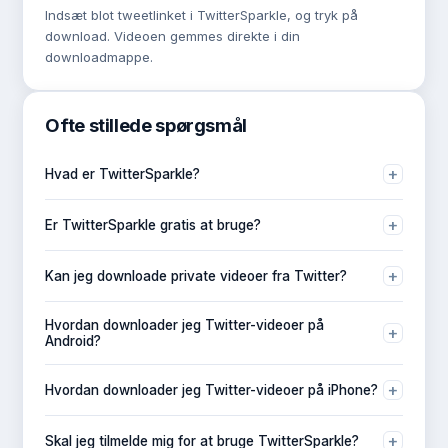
Indsæt blot tweetlinket i TwitterSparkle, og tryk på
download. Videoen gemmes direkte i din
downloadmappe.
Ofte stillede spørgsmål
+
Hvad er TwitterSparkle?
TwitterSparkle er et gratis onlineværktøj til at downloade
+
Er TwitterSparkle gratis at bruge?
videoer og GIF'er fra Twitter/X. Ingen konto eller
appinstallation kræves.
Ja, helt gratis. Ingen betalinger, ingen abonnementer —
+
Kan jeg downloade private videoer fra Twitter?
ubegrænsede downloads uden omkostninger.
Nej. TwitterSparkle kan kun tilgå videoer fra offentlige
Hvordan downloader jeg Twitter-videoer på
+
Tweets. Indhold fra private konti er ikke tilgængeligt.
Android?
Åbn Twitter, tryk på Del på Tweetet, kopiér linket, indsæt
+
Hvordan downloader jeg Twitter-videoer på iPhone?
det i TwitterSparkle, og tryk på Download.
Brug Safari, kopiér tweet-URL'en, indsæt den i
+
Skal jeg tilmelde mig for at bruge TwitterSparkle?
TwitterSparkle, og vælg din foretrukne downloadkvalitet.