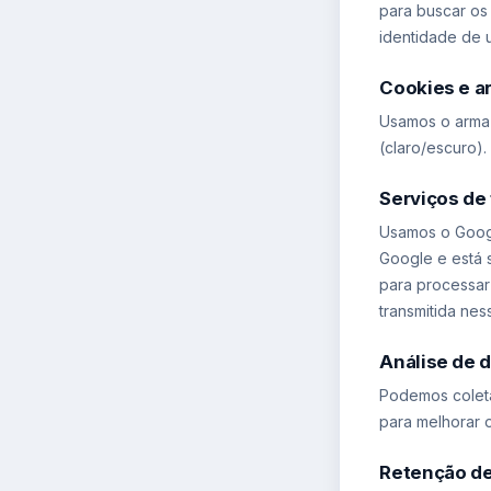
para buscar os
identidade de u
Cookies e a
Usamos o armaz
(claro/escuro)
Serviços de 
Usamos o Google
Google e está 
para processar
transmitida nes
Análise de 
Podemos coleta
para melhorar o
Retenção d