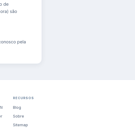
ão de
hora) são
 conosco pela
RECURSOS
il
Blog
er
Sobre
Sitemap