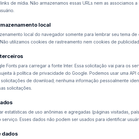
 links de mídia. Não armazenamos essas URLs nem as associamos 
suário.
rmazenamento local
enamento local do navegador somente para lembrar seu tema de 
. Não utilizamos cookies de rastreamento nem cookies de publicidad
terceiros
 Fonts para carregar a fonte Inter. Essa solicitação vai para os se
sujeita à política de privacidade do Google. Podemos usar uma API 
 solicitações de download; nenhuma informação pessoalmente ident
sas solicitações.
dados
r estatísticas de uso anônimas e agregadas (páginas visitadas, pa
 serviço. Esses dados não podem ser usados para identificar usuári
e dados