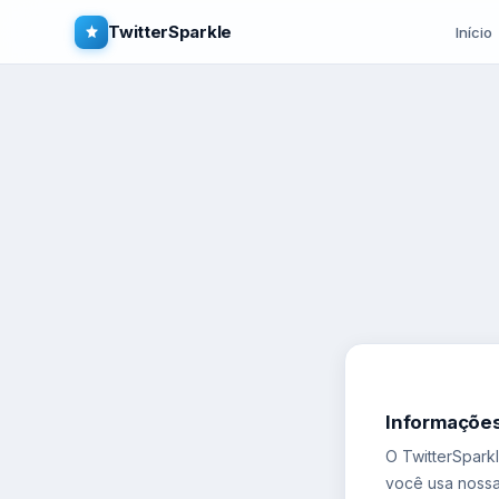
TwitterSparkle
Início
Informaçõe
O TwitterSpark
você usa noss