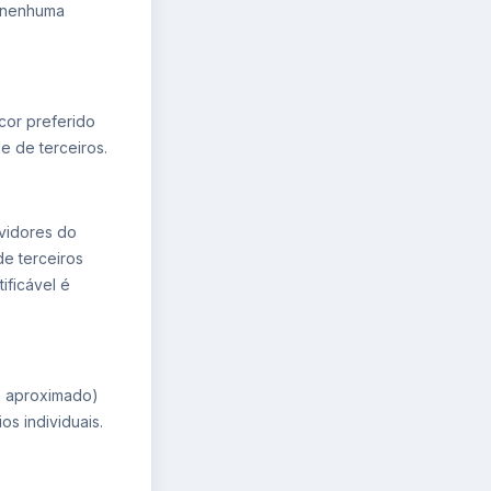
a nenhuma
cor preferido
e de terceiros.
rvidores do
de terceiros
ificável é
ís aproximado)
os individuais.