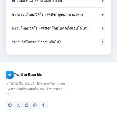
+
มีตัวเลือกคุณภาพวิดีโออะไรบ้าง?
MP4 ลงในอุปกรณ์ของคุณ
คุณสามารถดาวน์โหลดแบบ SD, HD, 2K หรือ 4K (MP4) ได้ ขึ้น
+
การดาวน์โหลดวิดีโอ Twitter ถูกกฎหมายไหม?
อยู่กับคุณภาพที่ Tweet ต้นฉบับรองรับ
การดาวน์โหลดเพื่อใช้งานส่วนตัวโดยทั่วไปทำได้ แต่การเผยแพร่
+
ดาวน์โหลดวิดีโอ Twitter โดยไม่ติดตั้งแอปได้ไหม?
คอนเทนต์ที่มีลิขสิทธิ์โดยไม่ได้รับอนุญาตไม่ควรทำ โปรดเคารพ
สิทธิ์ของผู้สร้างต้นฉบับเสมอ
ได้ — TwitterSparkle ทำงานผ่านเบราว์เซอร์ทั้งหมด ไม่ต้องติด
+
รองรับวิดีโอจาก X.com หรือไม่?
ตั้งแอป
รองรับ — TwitterSparkle รองรับทั้งลิงก์ twitter.com และ
x.com หลังจาก Twitter รีแบรนด์เป็น X
TwitterSparkle
เราไม่ได้เกี่ยวข้องหรือได้รับการรับรองจาก
Twitter สิทธิ์ทั้งหมดเป็นของเจ้าของแต่ละ
ราย