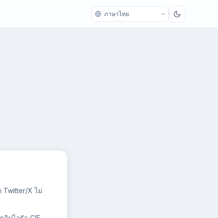
 Twitter/X ไม่
คลิปไวรัล GIF