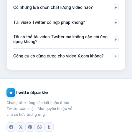
Có! Tải GIF được hỗ trợ đầy đủ. Chúng sẽ được lưu dưới
+
Có những lựa chọn chất lượng video nào?
dạng tệp MP4 trên thiết bị của bạn.
Bạn có thể tải ở SD, HD, 2K hoặc 4K (MP4), tùy vào chất
+
Tải video Twitter có hợp pháp không?
lượng mà tweet gốc hỗ trợ.
Tải về cho mục đích cá nhân thường là ổn. Việc phân
Tôi có thể tải video Twitter mà không cần cài ứng
+
phối lại nội dung có bản quyền khi chưa được phép thì
dụng không?
không. Luôn tôn trọng quyền của người sáng tạo gốc.
Có — TwitterSparkle hoạt động hoàn toàn trong trình
+
Công cụ có dùng được cho video X.com không?
duyệt. Không cần cài ứng dụng.
Có — TwitterSparkle hỗ trợ cả liên kết twitter.com và
x.com kể từ khi Twitter đổi thương hiệu thành X.
TwitterSparkle
Chúng tôi không liên kết hoặc được
Twitter xác nhận. Mọi quyền thuộc về
chủ sở hữu tương ứng.