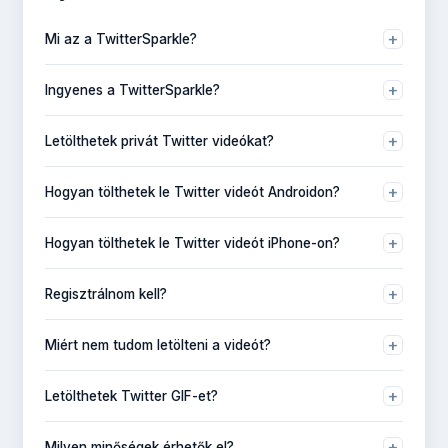
+
Mi az a TwitterSparkle?
A TwitterSparkle egy ingyenes online eszköz Twitter/X
+
Ingyenes a TwitterSparkle?
videók és GIF-ek letöltéséhez.
Igen, teljesen ingyenes.
+
Letölthetek privát Twitter videókat?
Nem. Csak nyilvános tweetek érhetők el.
+
Hogyan tölthetek le Twitter videót Androidon?
Nyisd meg a Twittert, másold ki a tweet linkjét, illeszd be
+
Hogyan tölthetek le Twitter videót iPhone-on?
a TwitterSparkle-be és töltsd le.
Használd a Safarit, másold ki a tweet URL-jét, illeszd be
+
Regisztrálnom kell?
és válassz minőséget.
Nem, csak illeszd be a tweet linkjét.
+
Miért nem tudom letölteni a videót?
Ellenőrizd, hogy a tweet nyilvános és tartalmaz videót.
+
Letölthetek Twitter GIF-et?
Igen, MP4 fájlként mentjük.
+
Milyen minőségek érhetők el?