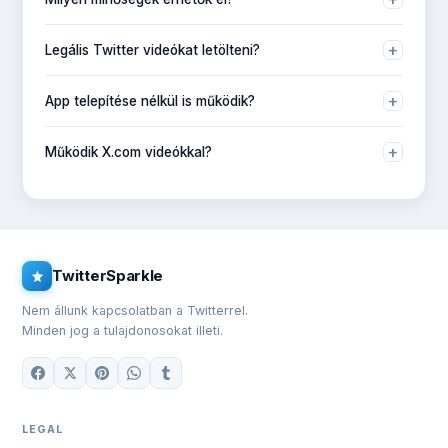
SD, HD, 2K vagy 4K (MP4), az eredeti tweettől függően.
+
Legális Twitter videókat letölteni?
Személyes használatra általában igen. Szerzői joggal
+
App telepítése nélkül is működik?
védett tartalmat ne terjessz engedély nélkül.
Igen, böngészőben működik.
+
Működik X.com videókkal?
Igen, támogatja a twitter.com és x.com linkeket.
TwitterSparkle
Nem állunk kapcsolatban a Twitterrel.
Minden jog a tulajdonosokat illeti.
LEGAL